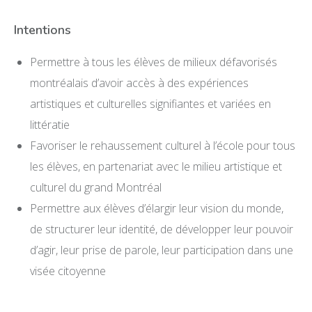
Intentions
Permettre à tous les élèves de milieux défavorisés
montréalais d’avoir accès à des expériences
artistiques et culturelles signifiantes et variées en
littératie
DÉVELOPPEMENT PROFESSIONNEL
Favoriser le rehaussement culturel à l’école pour tous
MÉDIATION ARTISTIQUE ET CULTURELLE
les élèves, en partenariat avec le milieu artistique et
DOCUMENTATION ET ÉVÉNEMENTS
culturel du grand Montréal
À PROPOS
Permettre aux élèves d’élargir leur vision du monde,
ENGLISH
de structurer leur identité, de développer leur pouvoir
d’agir, leur prise de parole, leur participation dans une
visée citoyenne