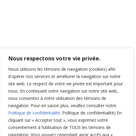
Nous respectons votre vie privée.
Nous utilisons les témoins de navigation (cookies) afin
d'opérer nos services et améliorer la navigation sur notre
site web. Le respect de votre vie privée est important pour
nous. En continuant votre navigation sur notre site web,
vous consentez à notre utilisation des témoins de
navigation. Pour en savoir plus, veuillez consulter notre
La rédaction suit en priorité les principes de l'
écriture
Politique de confidentialité
. Politique de confidentialité) En
neutre
.
cliquant sur « Accepter tout », vous exprimez votre
Confidentialité
|
Politique de confidentialité
|
Préférences
consentement à l’utilisation de TOUS les témoins de
de Cookies
navigation. Vous pouvez cependant avoir accès aux «