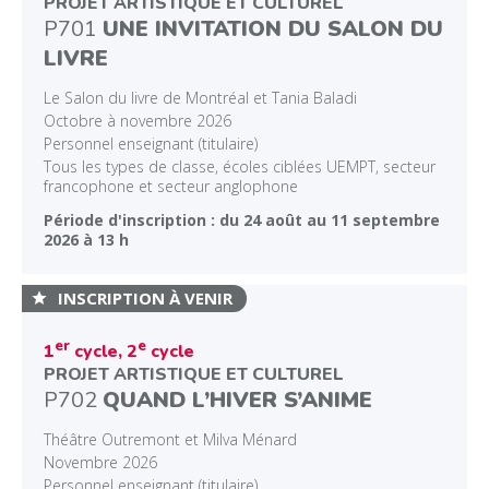
PROJET ARTISTIQUE ET CULTUREL
P701
UNE INVITATION DU SALON DU
LIVRE
Le Salon du livre de Montréal et Tania Baladi
Octobre à novembre 2026
Personnel enseignant (titulaire)
Tous les types de classe, écoles ciblées UEMPT, secteur
francophone et secteur anglophone
Période d'inscription : du 24 août au 11 septembre
2026 à 13 h
DÉVELOPPEMENT PROFESSIONNEL
MÉDIATION ARTISTIQUE ET CULTURELLE
INSCRIPTION À VENIR
DOCUMENTATION ET ÉVÉNEMENTS
er
e
1
cycle, 2
cycle
À PROPOS
PROJET ARTISTIQUE ET CULTUREL
ENGLISH
P702
QUAND L’HIVER S’ANIME
Théâtre Outremont et Milva Ménard
Novembre 2026
Personnel enseignant (titulaire)