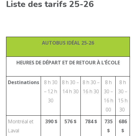
Liste des tarifs 25-26
AUTOBUS IDÉAL 25-26
HEURES DE DÉPART ET DE RETOUR À L’ÉCOLE
Destinations
8 h 30
8 h 30 –
8 h 30 –
8 h
8 h
– 12 h
14 h 30
16 h 30
30 –
30 –
30
16 h
15 h
00
30
Montréal et
390 $
576 $
784 $
735
686
Laval
$
$