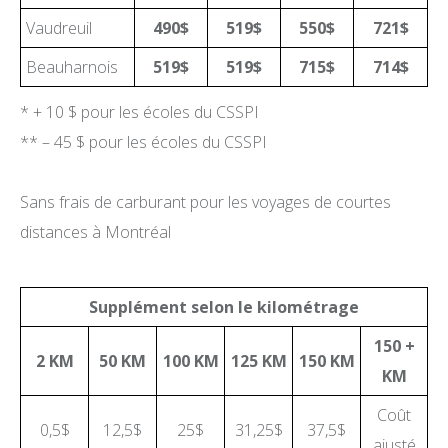
MÉDIATION ARTISTIQUE ET CULTURELLE
Vaudreuil
490$
519$
550$
721$
DOCUMENTATION ET ÉVÉNEMENTS
Beauharnois
519$
519$
715$
714$
À PROPOS
ENGLISH
* + 10 $ pour les écoles du CSSPI
** – 45 $ pour les écoles du CSSPI
Sans frais de carburant pour les voyages de courtes
distances à Montréal
Supplément selon le kilométrage
150 +
2 KM
50 KM
100 KM
125 KM
150 KM
KM
Coût
0,5$
12,5$
25$
31,25$
37,5$
ajusté