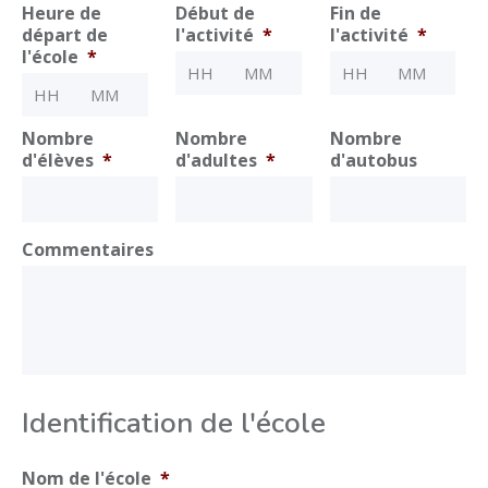
MM
Heure de
Début de
Fin de
départ de
l'activité
*
l'activité
*
slash
l'école
*
Heures
Minutes
Heures
Minutes
JJ
:
:
Heures
Minutes
:
slash
AAAA
Nombre
Nombre
Nombre
d'élèves
*
d'adultes
*
d'autobus
Commentaires
Identification de l'école
Nom de l'école
*