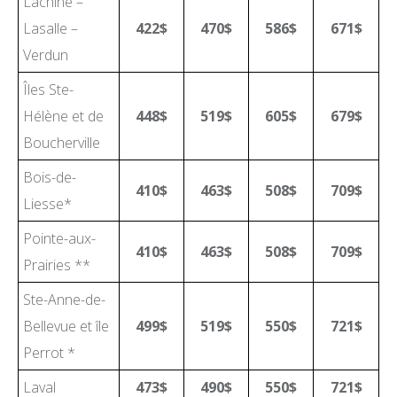
Lachine –
Lasalle –
422$
470$
586$
671$
Verdun
Îles Ste-
Hélène et de
448$
519$
605$
679$
Boucherville
Bois-de-
410$
463$
508$
709$
Liesse*
Pointe-aux-
410$
463$
508$
709$
Prairies **
Ste-Anne-de-
Bellevue et île
499$
519$
550$
721$
Perrot *
Laval
473$
490$
550$
721$
DÉVELOPPEMENT PROFESSIONNEL