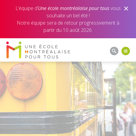
L’équipe d’
Une école montréalaise pour tous
Une école montréalaise pour tous
Une école montréalaise pour tous
vous
souhaite un bel été !
Notre équipe sera de retour progressivement à
partir du 10 août 2026.