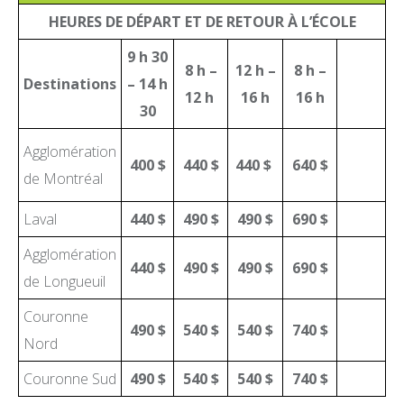
HEURES DE DÉPART ET DE RETOUR À L’ÉCOLE
9 h 30
8 h –
12 h –
8 h –
Destinations
– 14 h
12 h
16 h
16 h
30
Agglomération
400 $
440 $
440 $
640 $
de Montréal
Laval
440 $
490 $
490 $
690 $
Agglomération
440 $
490 $
490 $
690 $
de Longueuil
Couronne
490 $
540 $
540 $
740 $
Nord
Couronne Sud
490 $
540 $
540 $
740 $