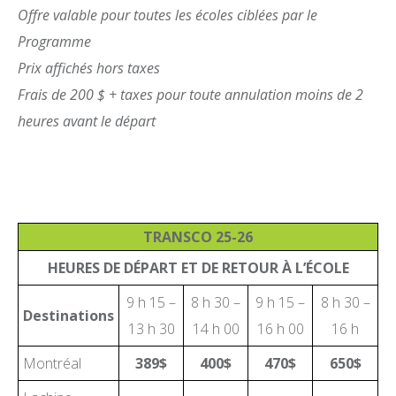
Offre valable pour toutes les écoles ciblées par le
Programme
Prix affichés hors taxes
Frais de 200 $ + taxes pour toute annulation moins de 2
heures avant le départ
TRANSCO 25-26
HEURES DE DÉPART ET DE RETOUR À L’ÉCOLE
9 h 15 –
8 h 30 –
9 h 15 –
8 h 30 –
Destinations
13 h 30
14 h 00
16 h 00
16 h
Montréal
389$
400$
470$
650$