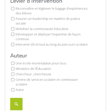
Levier d’intervention
Reconnaître et légitimer le bagage d’expériences
des élèves
Assurer un leadership en matière de justice
sociale
Mobiliser la communauté éducative
Développer et déployer l’expertise de façon
continue
Intervenir tôt et tout au long du parcours scolaire
Auteur
Une école montréalaise pour tous
Ministère de l’Éducation
Chercheur, chercheuse
DÉVELOPPEMENT PROFESSIONNEL
Centre de services scolaire et commission
MÉDIATION ARTISTIQUE ET CULTURELLE
scolaire
Autre
DOCUMENTATION ET ÉVÉNEMENTS
À PROPOS
ENGLISH