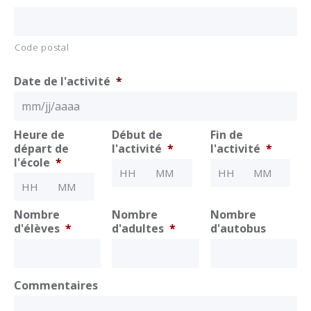
Code postal
Date de l'activité
*
MM
Heure de
Début de
Fin de
départ de
l'activité
*
l'activité
*
slash
l'école
*
Heures
Minutes
Heures
Minutes
JJ
:
:
Heures
Minutes
:
slash
AAAA
Nombre
Nombre
Nombre
d'élèves
*
d'adultes
*
d'autobus
Commentaires