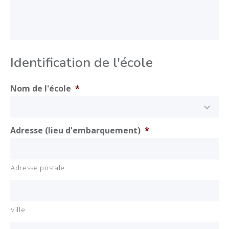
Identification de l'école
Nom de l'école
*
Adresse (lieu d'embarquement)
*
DÉVELOPPEMENT PROFESSIONNEL
MÉDIATION ARTISTIQUE ET CULTURELLE
Adresse postale
DOCUMENTATION ET ÉVÉNEMENTS
À PROPOS
ENGLISH
Ville