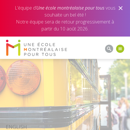
L’équipe d’
Une école montréalaise pour tous
Une école montréalaise pour tous
Une école montréalaise pour tous
vous
souhaite un bel été !
Notre équipe sera de retour progressivement à
partir du 10 août 2026.
ENGLISH