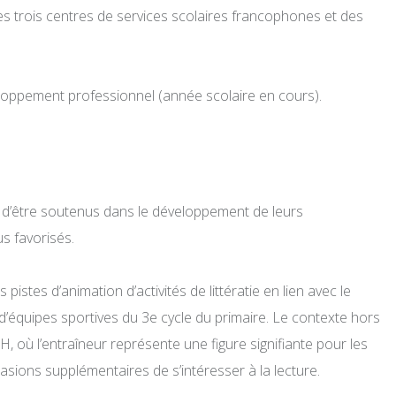
s trois centres de services scolaires francophones et des
eloppement professionnel (année scolaire en cours).
DÉVELOPPEMENT PROFESSIONNEL
MÉDIATION ARTISTIQUE ET CULTURELLE
DOCUMENTATION ET ÉVÉNEMENTS
À PROPOS
s d’être soutenus dans le développement de leurs
ENGLISH
us favorisés.
es d’animation d’activités de littératie en lien avec le
 d’équipes sportives du 3e cycle du primaire. Le contexte hors
 où l’entraîneur représente une figure signifiante pour les
casions supplémentaires de s’intéresser à la lecture.