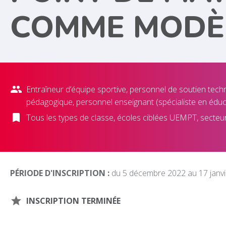
COMME MODÈ
Entraîneur d’équipe sportive, personnel de soutien tech
pédagogique, personnel enseignant (spécialiste en éduc
Tous les types de classe, écoles ciblées UEMPT, secte
PÉRIODE D'INSCRIPTION :
du 5 décembre 2022 au 17 janvi
INSCRIPTION TERMINÉE