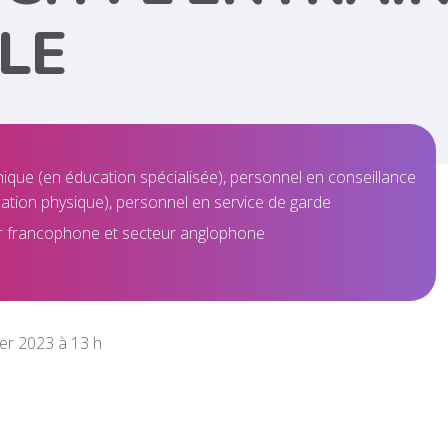
LE
nique (en éducation spécialisée), personnel en conseillance
ation physique), personnel en service de garde
ur francophone et secteur anglophone
er 2023 à 13 h