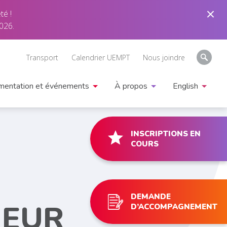
té !
026.
Transport
Calendrier UEMPT
Nous joindre
entation et événements
À propos
English
INSCRIPTIONS EN
COURS
DEMANDE
NEUR
D’ACCOMPAGNEMENT