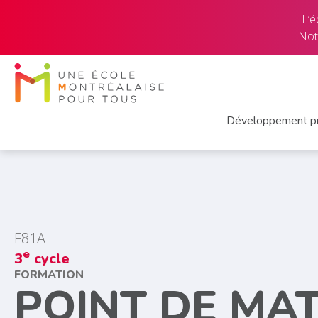
L’é
Not
Développement pr
F81A
e
3
cycle
FORMATION
POINT DE MAT