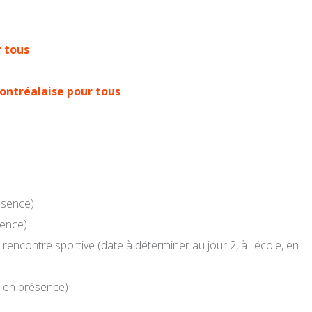
 tous
ontréalaise pour tous
résence)
sence)
 rencontre sportive (date à déterminer au jour 2, à l'école, en
r, en présence)